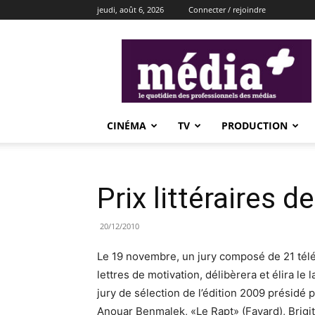
jeudi, août 6, 2026
Connecter / rejoindre
média+
CINÉMA
TV
PRODUCTION
Prix littéraires 
20/12/2010
Le 19 novembre, un jury composé de 21 télé
lettres de motivation, délibèrera et élira l
jury de sélection de l’édition 2009 présidé p
Anouar Benmalek, «Le Rapt» (Fayard), Brigi