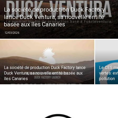
La société de production Duck Factory
lance Duck Ventura, sa nouvelle entité
basée aux îles Canaries
12/03/2026
La société de production Duck Factory lance
Le CES me
Duck Ventura, sa nouvelle entité basée aux
vertes: ex
îles Canaries
pollution