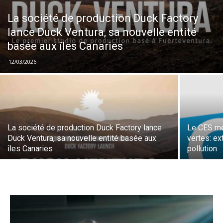
La société de production Duck Factory
lance Duck Ventura, sa nouvelle entité
basée aux îles Canaries
12/03/2026
La société de production Duck Factory lance
Le CES me
Duck Ventura, sa nouvelle entité basée aux
vertes: ex
îles Canaries
pollution