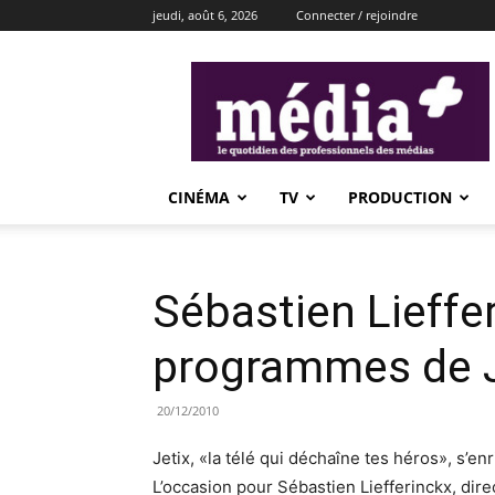
jeudi, août 6, 2026
Connecter / rejoindre
média+
CINÉMA
TV
PRODUCTION
Sébastien Lieffer
programmes de J
20/12/2010
Jetix, «la télé qui déchaîne tes héros», s’
L’occasion pour Sébastien Liefferinckx, dir