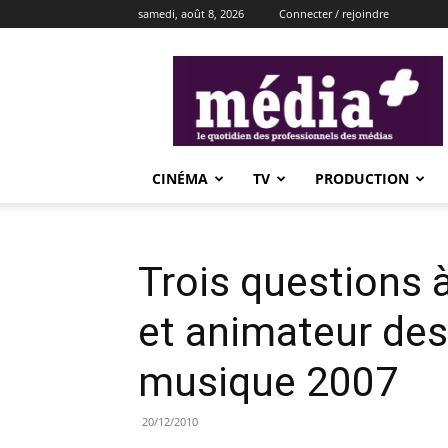
samedi, août 8, 2026
Connecter / rejoindre
média+
CINÉMA
TV
PRODUCTION
Trois questions 
et animateur des 
musique 2007
20/12/2010