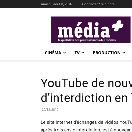
samedi, août 8, 2026
Connecter / rejoindre
média+
CINÉMA
TV
PRODUCTION
YouTube de nou
d’interdiction en
20/12/2010
Le site Internet d’échanges de vidéos YouT
après trois ans d’interdiction, est à nouv