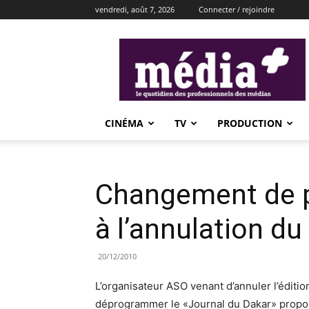
vendredi, août 7, 2026
Connecter / rejoindre
média+
CINÉMA
TV
PRODUCTION
Changement de 
à l’annulation du
20/12/2010
L’organisateur ASO venant d’annuler l’éditi
déprogrammer le «Journal du Dakar» proposé 