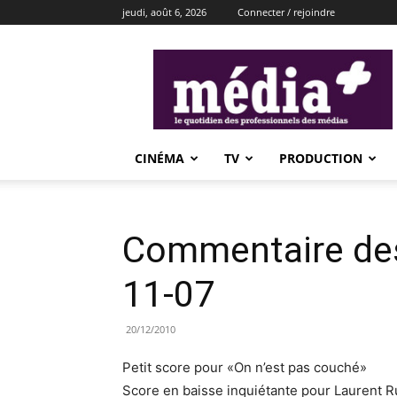
jeudi, août 6, 2026
Connecter / rejoindre
média+
CINÉMA
TV
PRODUCTION
Commentaire des
11-07
20/12/2010
Petit score pour «On n’est pas couché»
Score en baisse inquiétante pour Laurent Ru