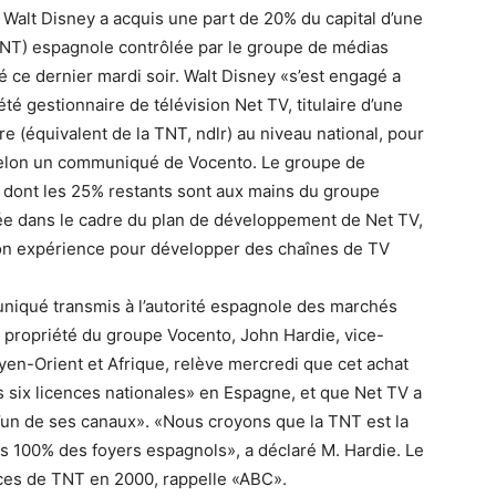
 Walt Disney a acquis une part de 20% du capital d’une
TNT) espagnole contrôlée par le groupe de médias
é ce dernier mardi soir. Walt Disney «s’est engagé a
té gestionnaire de télévision Net TV, titulaire d’une
e (équivalent de la TNT, ndlr) au niveau national, pour
 selon un communiqué de Vocento. Le groupe de
 dont les 25% restants sont aux mains du groupe
uée dans le cadre du plan de développement de Net TV,
son expérience pour développer des chaînes de TV
uniqué transmis à l’autorité espagnole des marchés
 propriété du groupe Vocento, John Hardie, vice-
en-Orient et Afrique, relève mercredi que cet achat
 six licences nationales» en Espagne, et que Net TV a
d’un de ses canaux». «Nous croyons que la TNT est la
ans 100% des foyers espagnols», a déclaré M. Hardie. Le
ces de TNT en 2000, rappelle «ABC».