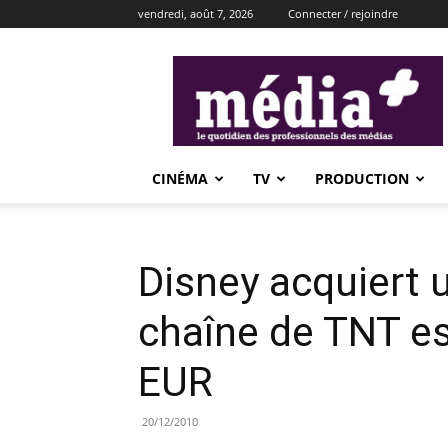
vendredi, août 7, 2026
Connecter / rejoindre
média+
CINÉMA
TV
PRODUCTION
Disney acquiert 
chaîne de TNT e
EUR
20/12/2010