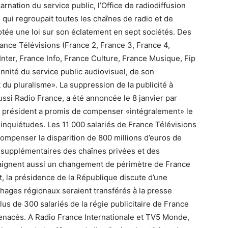
carnation du service public, l’Office de radiodiffusion
e qui regroupait toutes les chaînes de radio et de
votée une loi sur son éclatement en sept sociétés. Des
ance Télévisions (France 2, France 3, France 4,
Inter, France Info, France Culture, France Musique, Fip
ennité du service public audiovisuel, de son
 du pluralisme». La suppression de la publicité à
ussi Radio France, a été annoncée le 8 janvier par
le président a promis de compenser «intégralement» le
 inquiétudes. Les 11 000 salariés de France Télévisions
compenser la disparition de 800 millions d’euros de
es supplémentaires des chaînes privées et des
aignent aussi un changement de périmètre de France
t, la présidence de la République discute d’une
chages régionaux seraient transférés à la presse
lus de 300 salariés de la régie publicitaire de France
menacés. A Radio France Internationale et TV5 Monde,