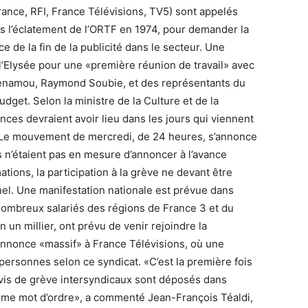
France, RFI, France Télévisions, TV5) sont appelés
s l’éclatement de l’ORTF en 1974, pour demander la
e de la fin de la publicité dans le secteur. Une
 l’Elysée pour une «première réunion de travail» avec
Benamou, Raymond Soubie, et des représentants du
udget. Selon la ministre de la Culture et de la
ces devraient avoir lieu dans les jours qui viennent
9. Le mouvement de mercredi, de 24 heures, s’annonce
s n’étaient pas en mesure d’annoncer à l’avance
ions, la participation à la grève ne devant être
el. Une manifestation nationale est prévue dans
 nombreux salariés des régions de France 3 et du
un millier, ont prévu de venir rejoindre la
annonce «massif» à France Télévisions, où une
ersonnes selon ce syndicat. «C’est la première fois
vis de grève intersyndicaux sont déposés dans
même mot d’ordre», a commenté Jean-François Téaldi,