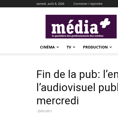
samedi, août 8, 2026
Connecter / rejoindre
média+
CINÉMA
TV
PRODUCTION
Fin de la pub: l’
l’audiovisuel pub
mercredi
25/01/2011