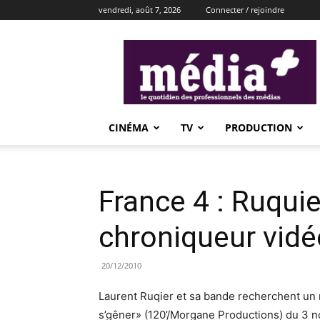
vendredi, août 7, 2026
Connecter / rejoindre
média+
CINÉMA
TV
PRODUCTION
France 4 : Ruqui
chroniqueur vidé
20/12/2010
Laurent Ruqier et sa bande recherchent un
s’gêner» (120’/Morgane Productions) du 3 