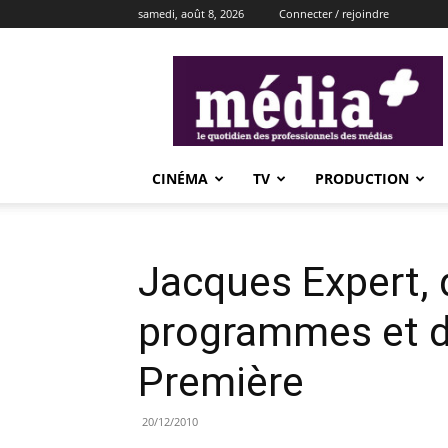
samedi, août 8, 2026
Connecter / rejoindre
média+
CINÉMA
TV
PRODUCTION
Jacques Expert, 
programmes et de
Première
20/12/2010