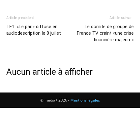
Article précédent
Article suivant
TF1: «Le pari» diffusé en
Le comité de groupe de
audiodescription le 8 juillet
France TV craint «une crise
financière majeure»
Aucun article à afficher
© média+ 2026 -
Mentions légales