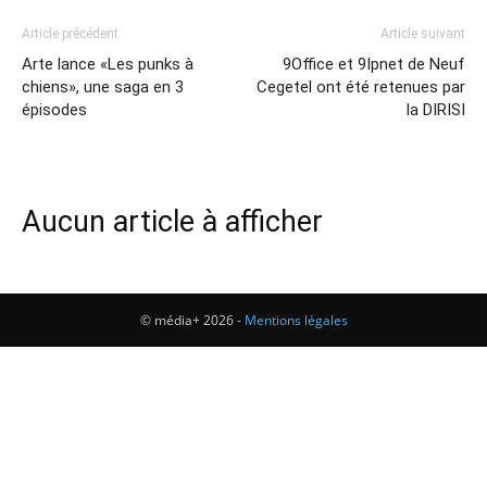
Article précédent
Article suivant
Arte lance «Les punks à
9Office et 9Ipnet de Neuf
chiens», une saga en 3
Cegetel ont été retenues par
épisodes
la DIRISI
Aucun article à afficher
© média+ 2026 -
Mentions légales