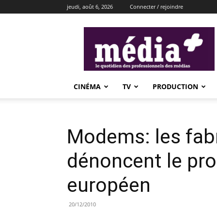
jeudi, août 6, 2026
Connecter / rejoindre
média+
CINÉMA
TV
PRODUCTION
Modems: les fabr
dénoncent le pr
européen
20/12/2010