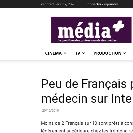
vendredi, août 7, 2026
Connecter / rejoindre
média+
CINÉMA
TV
PRODUCTION
Peu de Français p
médecin sur Inte
20/12/2010
Moins de 2 Français sur 10 sont prêts à con
légèrement supérieure chez les trentenaires 