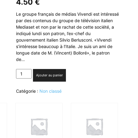
4.50
€
Le groupe français de médias Vivendi est intéressé
par des contenus du groupe de télévision italien
Mediaset et non par le rachat de cette société, a
indiqué lundi son patron, l’ex-chef du
gouvernement italien Silvio Berlusconi. «Vivendi
s’intéresse beaucoup à l’Italie. Je suis un ami de
longue date de M. (Vincent) Bolloré», le patron
de…
quantité
Ajouter au panier
de
Mediaset:
Catégorie :
Non classé
Vivendi
intéressé
par
des
contenus,
et
non
par