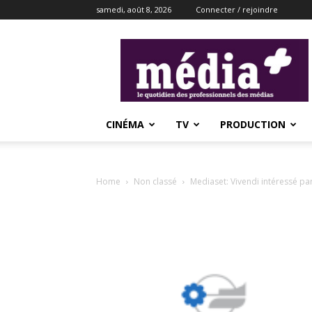
samedi, août 8, 2026
Connecter / rejoindre
média+
CINÉMA
TV
PRODUCTION
Home
Non classé
Mediaset: Vivendi intéressé par