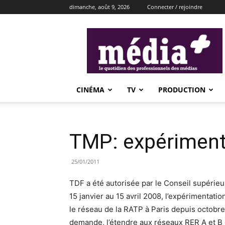
dimanche, août 9, 2026
Connecter / rejoindre
média+
CINÉMA
TV
PRODUCTION
TMP: expériment
25/01/2011
TDF a été autorisée par le Conseil supérieur
15 janvier au 15 avril 2008, l’expérimentati
le réseau de la RATP à Paris depuis octobr
demande, l’étendre aux réseaux RER A et B 