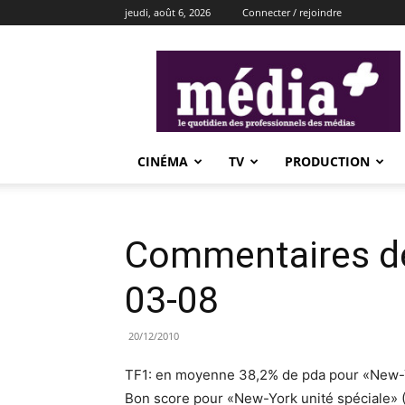
jeudi, août 6, 2026
Connecter / rejoindre
média+
CINÉMA
TV
PRODUCTION
Commentaires de
03-08
20/12/2010
TF1: en moyenne 38,2% de pda pour «New-Y
Bon score pour «New-York unité spéciale» 