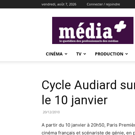
vendredi, août 7, 2026
Connecter / rejoindre
média+
CINÉMA
TV
PRODUCTION
Cycle Audiard su
le 10 janvier
20/12/2010
A partir du 10 janvier à 20h50, Paris Prem
cinéma français et scénariste de génie, en 