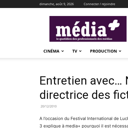
dimanche, août 9, 2026
Connecter / rejoindre
média+
CINÉMA
TV
PRODUCTION
Entretien avec… N
directrice des fi
20/12/2010
A l’occasion du Festival International de Luc
3 explique à media+ pourquoi il est nécessai