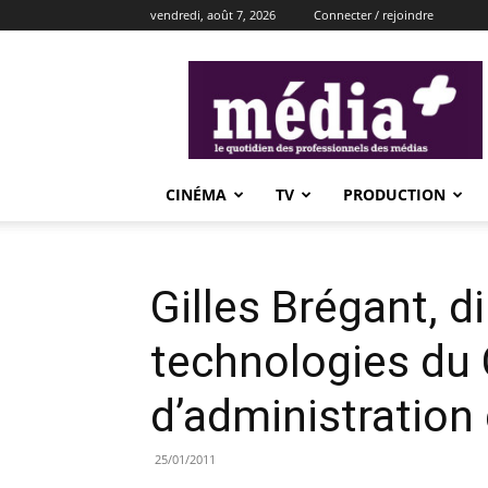
vendredi, août 7, 2026
Connecter / rejoindre
média+
CINÉMA
TV
PRODUCTION
Gilles Brégant, d
technologies du 
d’administration
25/01/2011