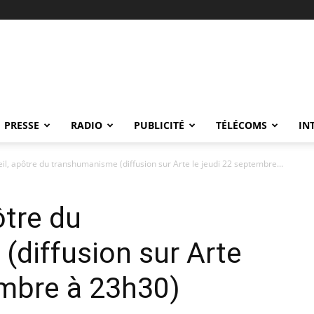
PRESSE
RADIO
PUBLICITÉ
TÉLÉCOMS
IN
il, apôtre du transhumanisme (diffusion sur Arte le jeudi 22 septembre...
ôtre du
diffusion sur Arte
embre à 23h30)