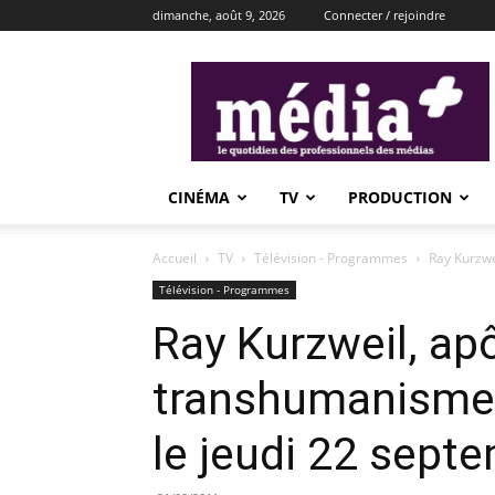
dimanche, août 9, 2026
Connecter / rejoindre
média+
CINÉMA
TV
PRODUCTION
Accueil
TV
Télévision - Programmes
Ray Kurzwe
Télévision - Programmes
Ray Kurzweil, ap
transhumanisme (
le jeudi 22 sept