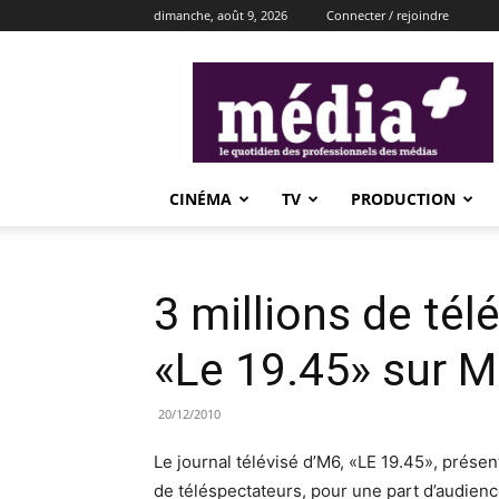
dimanche, août 9, 2026
Connecter / rejoindre
média+
CINÉMA
TV
PRODUCTION
3 millions de té
«Le 19.45» sur 
20/12/2010
Le journal télévisé d’M6, «LE 19.45», présen
de téléspectateurs, pour une part d’audienc