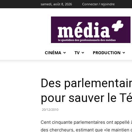
samedi, août 8, 2026
Connecter / rejoindre
média+
CINÉMA
TV
PRODUCTION
Des parlementair
pour sauver le T
20/12/2010
Cent cinquante parlementaires ont appellé à
des chercheurs, estimant que «le maintien 