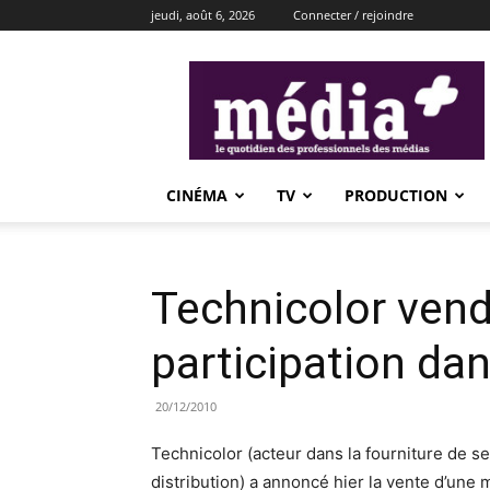
jeudi, août 6, 2026
Connecter / rejoindre
média+
CINÉMA
TV
PRODUCTION
Technicolor vend
participation da
20/12/2010
Technicolor (acteur dans la fourniture de s
distribution) a annoncé hier la vente d’une 