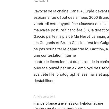
02/10/2011
L’avocat de la chaîne Canal +, jugée devant l
espionner au début des années 2000 Bruno G
vendredi cette hypothèse «fausse» et «absur
mauvaise posture financière (…), la directi
Gaccio parte», a plaidé Me Hervé Lehman, au
les Guignols et Bruno Gaccio, c’est les Gui
ne pas souhaiter le départ de M. Gaccio», a-
une contestation interne
contre le licenciement du patron de la chaî
ouvrage publié par un ex-employé des servic
avait été filé, photographié, ses mails et ap
déstabiliser.
Article précédent
France 5 lance une émission hebdomadaire
d’expérimentation scientifique