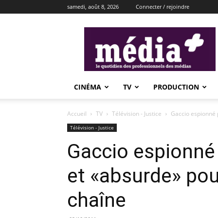
samedi, août 8, 2026
Connecter / rejoindre
média+
CINÉMA
TV
PRODUCTION
Accueil
TV
Télévision - Justice
Gaccio espionné p
Télévision - Justice
Gaccio espionné 
et «absurde» pour
chaîne