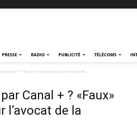
PRESSE
RADIO
PUBLICITÉ
TÉLÉCOMS
IN
ar Canal + ? «Faux» et «absurde» pour l’avocat de...
par Canal + ? «Faux»
 l’avocat de la