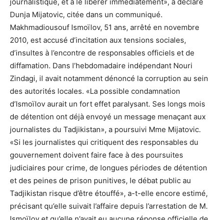
journalistique, et à le libérer immédiatement», a déclaré
Dunja Mijatovic, citée dans un communiqué.
Makhmadiousouf Ismoïlov, 51 ans, arrêté en novembre
2010, est accusé d’incitation aux tensions sociales,
d’insultes à l’encontre de responsables officiels et de
diffamation. Dans l’hebdomadaire indépendant Nouri
Zindagi, il avait notamment dénoncé la corruption au sein
des autorités locales. «La possible condamnation
d’Ismoïlov aurait un fort effet paralysant. Ses longs mois
de détention ont déjà envoyé un message menaçant aux
journalistes du Tadjikistan», a poursuivi Mme Mijatovic.
«Si les journalistes qui critiquent des responsables du
gouvernement doivent faire face à des poursuites
judiciaires pour crime, de longues périodes de détention
et des peines de prison punitives, le débat public au
Tadjikistan risque d’être étouffé», a-t-elle encore estimé,
précisant qu’elle suivait l’affaire depuis l’arrestation de M.
Ismoïlov et qu’elle n’avait eu aucune réponse officielle de